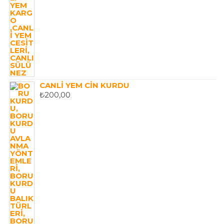
₺140,00.
CANLI YEM CIN KURDU
₺
200,00